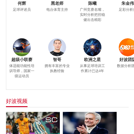
何辉
黑老师
陈曦
朱金伟
足球评述员
电台体育主持
广州竞赛名嘴，
足彩分析
实时分析把控稳
健出击精彩
超级小联赛
智哥
欧洲之星
好波团
体适能功能性培
拥有丰富的专业
从事足球培训工
数据分析
训导师，国家一
执教经验
作累计已达4年
级运动员
好波视频