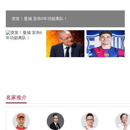
突发！曼城 宣布6年功勋离队！
名家推介